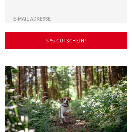
unserem Sortiment.
Überdies arbeitet Tierarzt24.de mit einer
großen Anzahl an Partnertierärzten
zusammen. So kann der Tierhalter schnell und
unkompliziert einen Tierarzt in seiner Nähe
5 % GUTSCHEIN!
finden – deutschlandweit!
Viel Spaß beim Stöbern und Entdecken
wünscht Ihnen Ihr Team von Tierarzt24.de