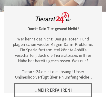
Damit Dein Tier gesund bleibt!
Wer kennt das nicht: Den geliebten Hund
plagen schon wieder Magen-Darm-Probleme.
Ein Spezialfuttermittel könnte Abhilfe
verschaffen, doch die Tierarztpraxis in Ihrer
Nähe hat bereits geschlossen. Was nun?
Tierarzt24.de ist die Lösung! Unser
Onlineshop verfügt über ein umfangreiches
Sortiment an Diät- und
Ergänzungsfuttermitteln, Pflegeprodukten
...MEHR ERFAHREN!
sowie allerlei tierischem Zubehör für Hunde,
Katzen und Pferde. Neben den hochwertigen
Produkten der
Tierarzt24 Marke
bieten wir