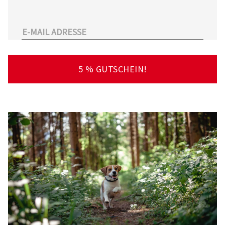
unserem Sortiment.
Überdies arbeitet Tierarzt24.de mit einer
großen Anzahl an Partnertierärzten
zusammen. So kann der Tierhalter schnell und
unkompliziert einen Tierarzt in seiner Nähe
5 % GUTSCHEIN!
finden – deutschlandweit!
Viel Spaß beim Stöbern und Entdecken
wünscht Ihnen Ihr Team von Tierarzt24.de