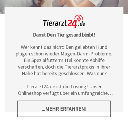
Damit Dein Tier gesund bleibt!
Wer kennt das nicht: Den geliebten Hund
plagen schon wieder Magen-Darm-Probleme.
Ein Spezialfuttermittel könnte Abhilfe
verschaffen, doch die Tierarztpraxis in Ihrer
Nähe hat bereits geschlossen. Was nun?
Tierarzt24.de ist die Lösung! Unser
Onlineshop verfügt über ein umfangreiches
Sortiment an Diät- und
Ergänzungsfuttermitteln, Pflegeprodukten
...MEHR ERFAHREN!
sowie allerlei tierischem Zubehör für Hunde,
Katzen und Pferde. Neben den hochwertigen
Produkten der
Tierarzt24 Marke
bieten wir