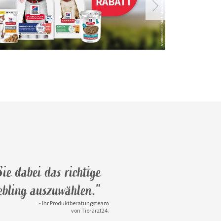
ie dabei das richtige
iebling auszuwählen."
- Ihr Produktberatungsteam
von Tierarzt24.