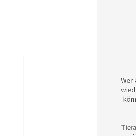
Wer 
wied
könn
Tier