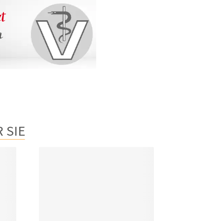
zt
n
 SIE