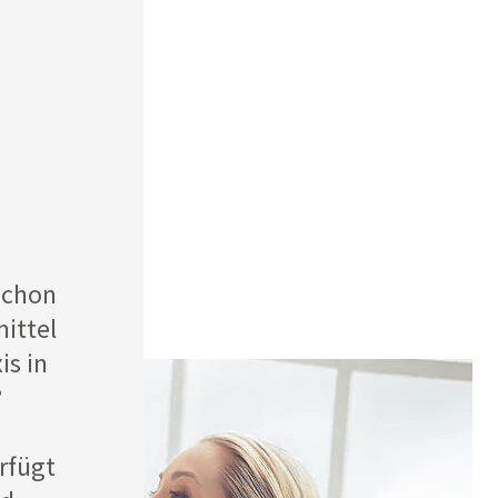
schon
ittel
is in
?
rfügt