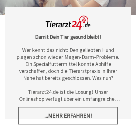
Damit Dein Tier gesund bleibt!
Wer kennt das nicht: Den geliebten Hund
plagen schon wieder Magen-Darm-Probleme.
Ein Spezialfuttermittel könnte Abhilfe
verschaffen, doch die Tierarztpraxis in Ihrer
Nähe hat bereits geschlossen. Was nun?
Tierarzt24.de ist die Lösung! Unser
Onlineshop verfügt über ein umfangreiches
Sortiment an Diät- und
Ergänzungsfuttermitteln, Pflegeprodukten
...MEHR ERFAHREN!
sowie allerlei tierischem Zubehör für Hunde,
Katzen und Pferde. Neben den hochwertigen
Produkten der
Tierarzt24 Marke
bieten wir