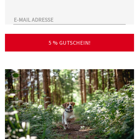
unserem Sortiment.
Überdies arbeitet Tierarzt24.de mit einer
großen Anzahl an Partnertierärzten
zusammen. So kann der Tierhalter schnell und
unkompliziert einen Tierarzt in seiner Nähe
5 % GUTSCHEIN!
finden – deutschlandweit!
Viel Spaß beim Stöbern und Entdecken
wünscht Ihnen Ihr Team von Tierarzt24.de