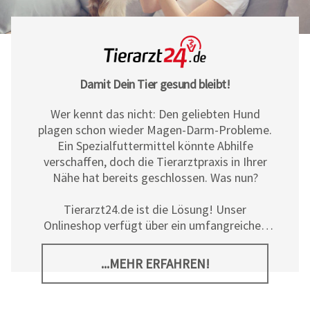
Damit Dein Tier gesund bleibt!
Wer kennt das nicht: Den geliebten Hund
plagen schon wieder Magen-Darm-Probleme.
Ein Spezialfuttermittel könnte Abhilfe
verschaffen, doch die Tierarztpraxis in Ihrer
Nähe hat bereits geschlossen. Was nun?
Tierarzt24.de ist die Lösung! Unser
Onlineshop verfügt über ein umfangreiches
Sortiment an Diät- und
Ergänzungsfuttermitteln, Pflegeprodukten
...MEHR ERFAHREN!
sowie allerlei tierischem Zubehör für Hunde,
Katzen und Pferde. Neben den hochwertigen
Produkten der
Tierarzt24 Marke
bieten wir