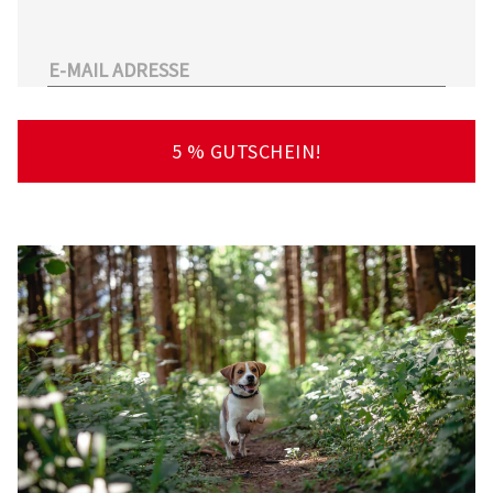
unserem Sortiment.
Überdies arbeitet Tierarzt24.de mit einer
großen Anzahl an Partnertierärzten
zusammen. So kann der Tierhalter schnell und
unkompliziert einen Tierarzt in seiner Nähe
5 % GUTSCHEIN!
finden – deutschlandweit!
Viel Spaß beim Stöbern und Entdecken
wünscht Ihnen Ihr Team von Tierarzt24.de