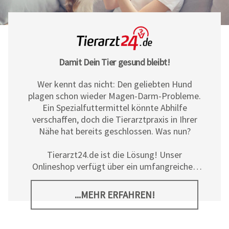
Damit Dein Tier gesund bleibt!
Wer kennt das nicht: Den geliebten Hund
plagen schon wieder Magen-Darm-Probleme.
Ein Spezialfuttermittel könnte Abhilfe
verschaffen, doch die Tierarztpraxis in Ihrer
Nähe hat bereits geschlossen. Was nun?
Tierarzt24.de ist die Lösung! Unser
Onlineshop verfügt über ein umfangreiches
Sortiment an Diät- und
Ergänzungsfuttermitteln, Pflegeprodukten
...MEHR ERFAHREN!
sowie allerlei tierischem Zubehör für Hunde,
Katzen und Pferde. Neben den hochwertigen
Produkten der
Tierarzt24 Marke
bieten wir