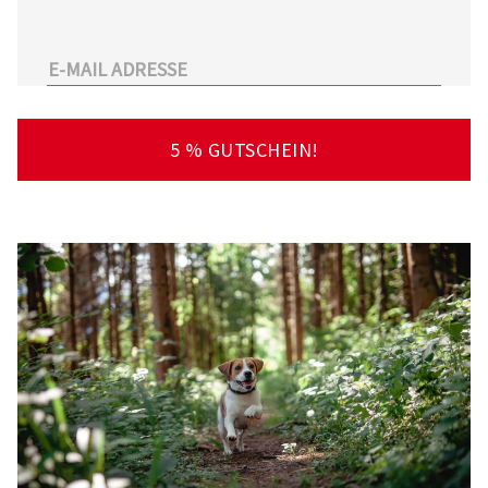
unserem Sortiment.
Überdies arbeitet Tierarzt24.de mit einer
großen Anzahl an Partnertierärzten
zusammen. So kann der Tierhalter schnell und
unkompliziert einen Tierarzt in seiner Nähe
5 % GUTSCHEIN!
finden – deutschlandweit!
Viel Spaß beim Stöbern und Entdecken
wünscht Ihnen Ihr Team von Tierarzt24.de