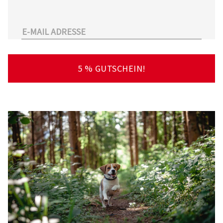
unserem Sortiment.
Überdies arbeitet Tierarzt24.de mit einer
großen Anzahl an Partnertierärzten
zusammen. So kann der Tierhalter schnell und
unkompliziert einen Tierarzt in seiner Nähe
5 % GUTSCHEIN!
finden – deutschlandweit!
Viel Spaß beim Stöbern und Entdecken
wünscht Ihnen Ihr Team von Tierarzt24.de