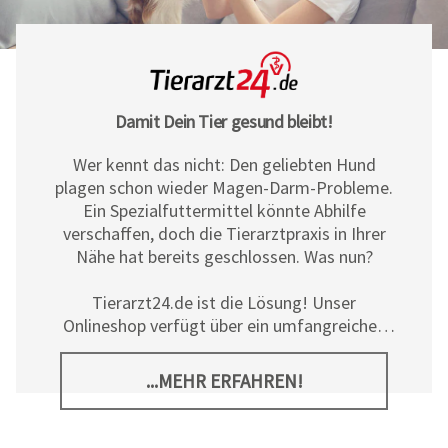
Damit Dein Tier gesund bleibt!
Wer kennt das nicht: Den geliebten Hund
plagen schon wieder Magen-Darm-Probleme.
Ein Spezialfuttermittel könnte Abhilfe
verschaffen, doch die Tierarztpraxis in Ihrer
Nähe hat bereits geschlossen. Was nun?
Tierarzt24.de ist die Lösung! Unser
Onlineshop verfügt über ein umfangreiches
Sortiment an Diät- und
Ergänzungsfuttermitteln, Pflegeprodukten
...MEHR ERFAHREN!
sowie allerlei tierischem Zubehör für Hunde,
Katzen und Pferde. Neben den hochwertigen
Produkten der
Tierarzt24 Marke
bieten wir