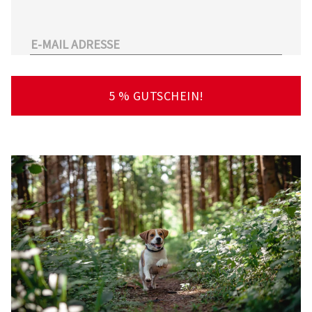
unserem Sortiment.
Überdies arbeitet Tierarzt24.de mit einer
großen Anzahl an Partnertierärzten
zusammen. So kann der Tierhalter schnell und
unkompliziert einen Tierarzt in seiner Nähe
5 % GUTSCHEIN!
finden – deutschlandweit!
Viel Spaß beim Stöbern und Entdecken
wünscht Ihnen Ihr Team von Tierarzt24.de