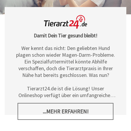
Damit Dein Tier gesund bleibt!
Wer kennt das nicht: Den geliebten Hund
plagen schon wieder Magen-Darm-Probleme.
Ein Spezialfuttermittel könnte Abhilfe
verschaffen, doch die Tierarztpraxis in Ihrer
Nähe hat bereits geschlossen. Was nun?
Tierarzt24.de ist die Lösung! Unser
Onlineshop verfügt über ein umfangreiches
Sortiment an Diät- und
Ergänzungsfuttermitteln, Pflegeprodukten
...MEHR ERFAHREN!
sowie allerlei tierischem Zubehör für Hunde,
Katzen und Pferde. Neben den hochwertigen
Produkten der
Tierarzt24 Marke
bieten wir