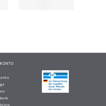
 KONTO
Konto
äge
sen
korb
hliste