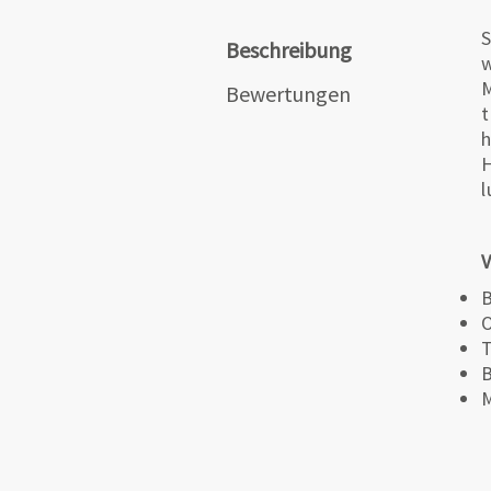
S
Beschreibung
w
M
Bewertungen
t
h
H
l
V
B
O
T
B
M