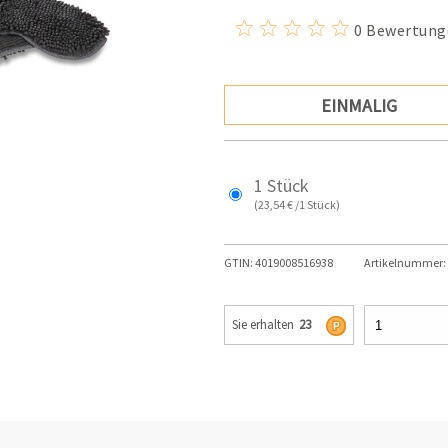
0 Bewertung
EINMALIG
1 Stück
(23,54 € /1 Stück)
GTIN:
4019008516938
Artikelnummer:
Sie erhalten
23