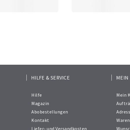
HILFE & SERVICE
MEIN
Hilfe
Mein 
Magazin
Auftr
Abobestellungen
Adres
Kontakt
Waren
Liefer- und Versandkosten
Wunsc