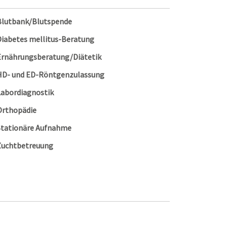
Blutbank/Blutspende
Diabetes mellitus-Beratung
Ernährungsberatung/Diätetik
HD- und ED-Röntgenzulassung
Labordiagnostik
Orthopädie
Stationäre Aufnahme
Zuchtbetreuung