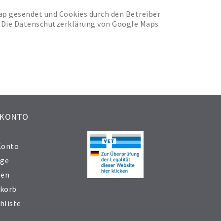
ap gesendet und Cookies durch den Betreiber
nn. Die Datenschutzerklärung von Google Maps
 KONTO
Konto
äge
sen
korb
hliste