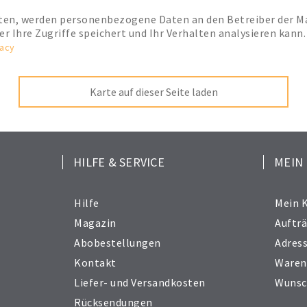
hten, werden personenbezogene Daten an den Betreiber der M
ter Ihre Zugriffe speichert und Ihr Verhalten analysieren ka
vacy
Karte auf dieser Seite laden
HILFE & SERVICE
MEIN
Hilfe
Mein 
Magazin
Auftr
Abobestellungen
Adres
Kontakt
Waren
Liefer- und Versandkosten
Wunsc
Rücksendungen