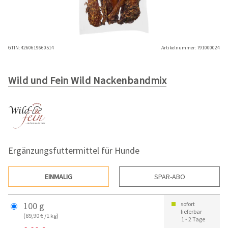
GTIN:
4260619660514
Artikelnummer:
791000024
Wild und Fein Wild Nackenbandmix
Ergänzungsfuttermittel für Hunde
EINMALIG
SPAR-ABO
100 g
sofort
lieferbar
(89,90 € /1 kg)
1 - 2 Tage