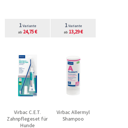
1
1
Variante
Variante
24,75 €
13,29 €
ab
ab
Virbac C.E.T.
Virbac Allermyl
Zahnpflegeset für
Shampoo
Hunde