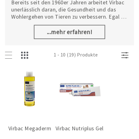
Bereits seit den 1960er Jahren arbeitet Virbac
unerlässlich daran, die Gesundheit und das
Wohlergehen von Tieren zu verbessern. Egal ob
Landwirt, Tierarzt oder Tierhalter – Virbac
bietet eine riesige Auswahl an
...mehr erfahren!
pharmazeutischen, biologischen,
ernährungsphysiologischen und diagnostischen
Lösungen für Klein- und Großtiere.
1 - 10 (19) Produkte
Virbac Megaderm
Virbac Nutriplus Gel