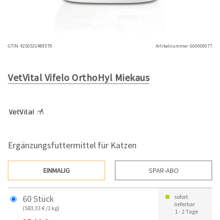
GTIN:
4250531489379
Artikelnummer:
660000077
VetVital Vifelo OrthoHyl Miekaus
Ergänzungsfuttermittel für Katzen
EINMALIG
SPAR-ABO
60 Stück
sofort
lieferbar
(583,33 € /1 kg)
1 - 2 Tage