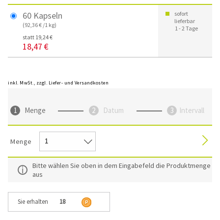
60 Kapseln
sofort
lieferbar
(92,36 € /1 kg)
1 - 2 Tage
statt 19,24 €
18,47 €
inkl. MwSt., zzgl. Liefer- und Versandkosten
Menge
Datum
Intervall
Menge
Bitte wählen Sie oben in dem Eingabefeld die Produktmenge
aus
Sie erhalten
18