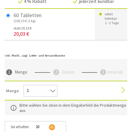
4 % Rabatt
jederzeit kündbar
60 Tabletten
sofort
lieferbar
(100,15 € /1 kg)
1 - 2 Tage
statt 20,15 €
20,03 €
inkl. MwSt., zzgl. Liefer- und Versandkosten
Menge
Datum
Intervall
Menge
Bitte wählen Sie oben in dem Eingabefeld die Produktmenge
aus
Sie erhalten
20