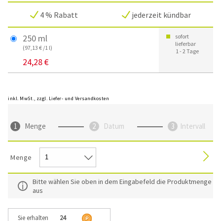
4 % Rabatt
jederzeit kündbar
250 ml
sofort
lieferbar
(97,13 € /1 l)
1 - 2 Tage
24,28 €
inkl. MwSt., zzgl. Liefer- und Versandkosten
Menge
Datum
Intervall
Menge
Bitte wählen Sie oben in dem Eingabefeld die Produktmenge
aus
Sie erhalten
24