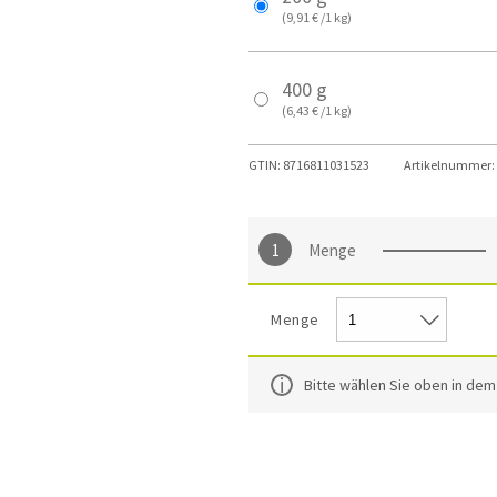
(9,91 € /1 kg)
400 g
(6,43 € /1 kg)
GTIN:
8716811031523
Artikelnummer:
Menge
Menge
Bitte wählen Sie oben in de