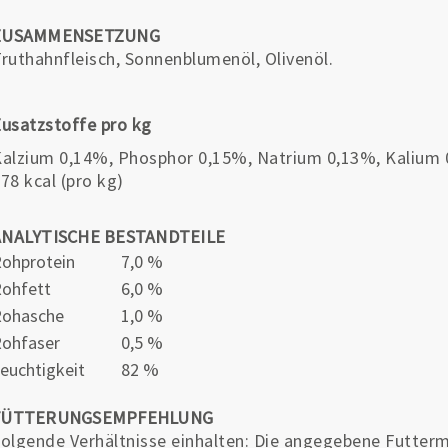
ZUSAMMENSETZUNG
ruthahnfleisch, Sonnenblumenöl, Olivenöl.
usatzstoffe pro kg
alzium 0,14%, Phosphor 0,15%, Natrium 0,13%, Kalium 0
78 kcal (pro kg)
ANALYTISCHE BESTANDTEILE
ohprotein
7,0 %
ohfett
6,0 %
Rohasche
1,0 %
ohfaser
0,5 %
euchtigkeit
82 %
FÜTTERUNGSEMPFEHLUNG
olgende Verhältnisse einhalten: Die angegebene Futter