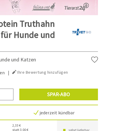
otein Truthahn
 für Hunde und
Hunde und Katzen
en
|
Ihre Bewertung hinzufügen
SPAR-ABO
jederzeit kündbar
2,33 €
statt 3,00 €
sofort lieferbar