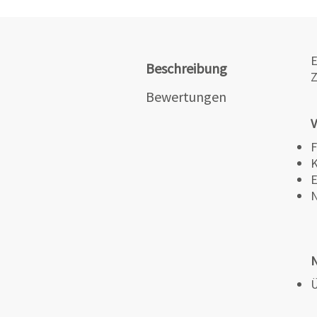
E
Beschreibung
Z
Bewertungen
V
F
K
E
N
N
Ü