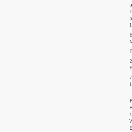
u
D
b
1
E
M
F
2
F
7
1
B
s
V
E