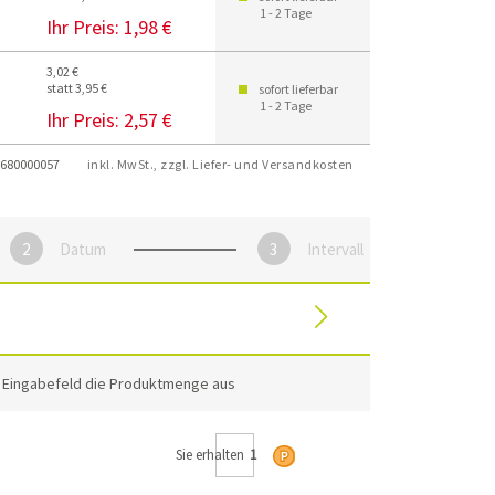
1 - 2 Tage
Ihr Preis:
1,98 €
3,02 €
statt 3,95 €
sofort lieferbar
1 - 2 Tage
Ihr Preis:
2,57 €
680000057
inkl. MwSt., zzgl. Liefer- und Versandkosten
Datum
Intervall
m Eingabefeld die Produktmenge aus
Sie erhalten
1