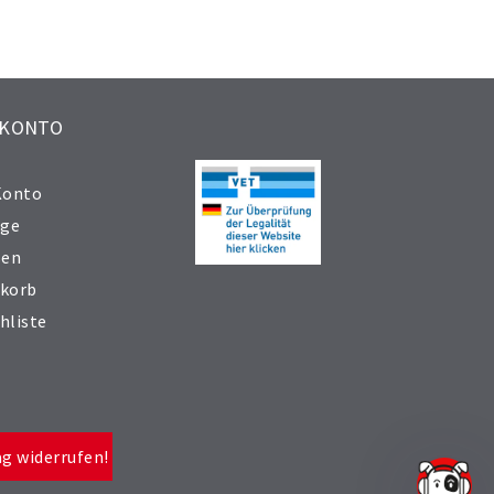
 KONTO
Konto
äge
sen
korb
hliste
ag widerrufen!