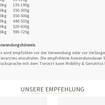
10kg
155-190g
20kg
250-305g
30kg
350-430g
40kg
440-535g
50kg
520-630g
60kg
590-725g
Anwendungshinweis
s wird empfohlen vor der Verwendung oder vor Verlänge
ierarztes einzuholen. Die empfohlene Anwendunsdauer l
ücksprache mit dem Tierarzt kann Mobility & Geriatrics
UNSERE EMPFEHLUNG