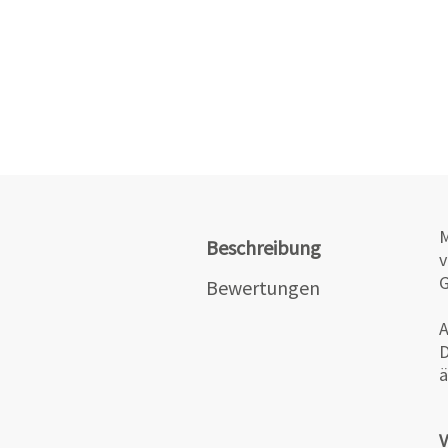
M
Beschreibung
v
G
Bewertungen
A
D
ä
V