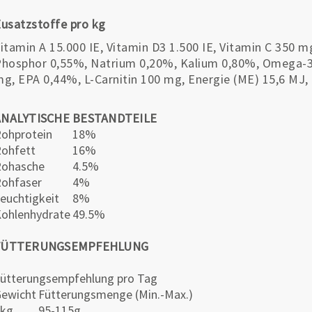
usatzstoffe pro kg
itamin A 15.000 IE, Vitamin D3 1.500 IE, Vitamin C 350 
hosphor 0,55%, Natrium 0,20%, Kalium 0,80%, Omega-3 
g, EPA 0,44%, L-Carnitin 100 mg, Energie (ME) 15,6 MJ, 
ANALYTISCHE BESTANDTEILE
ohprotein
18%
ohfett
16%
Rohasche
4.5%
ohfaser
4%
euchtigkeit
8%
ohlenhydrate
49.5%
FÜTTERUNGSEMPFEHLUNG
ütterungsempfehlung pro Tag
ewicht
Fütterungsmenge (Min.-Max.)
5kg
95-115g