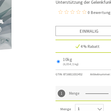
Unterstützung der Gelenkfunk
0 Bewertung
EINMALIG
4 % Rabatt
10kg
(6,05 € /1 kg)
GTIN:
8716811032452
Artikelnummer:
Menge
Menge