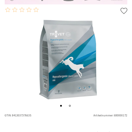
GTIN:
8413037376635
Artikelnummer:
680000172