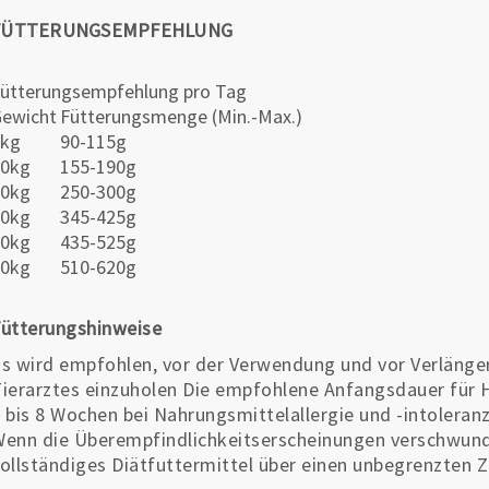
FÜTTERUNGSEMPFEHLUNG
ütterungsempfehlung pro Tag
ewicht
Fütterungsmenge (Min.-Max.)
5kg
90-115g
10kg
155-190g
20kg
250-300g
30kg
345-425g
40kg
435-525g
50kg
510-620g
ütterungshinweise
s wird empfohlen, vor der Verwendung und vor Verlänge
ierarztes einzuholen Die empfohlene Anfangsdauer für H
 bis 8 Wochen bei Nahrungsmittelallergie und -intoleranz
enn die Überempfindlichkeitserscheinungen verschwunde
ollständiges Diätfuttermittel über einen unbegrenzten 