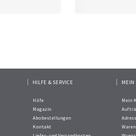
HILFE & SERVICE
MEIN
Hilfe
Mein 
Magazin
Auftr
Abobestellungen
Adres
Kontakt
Waren
Liefer- und Versandkosten
Wunsc