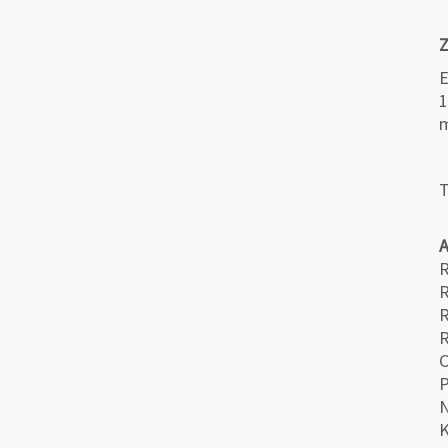
Z
E
1
m
T
R
R
R
C
N
K