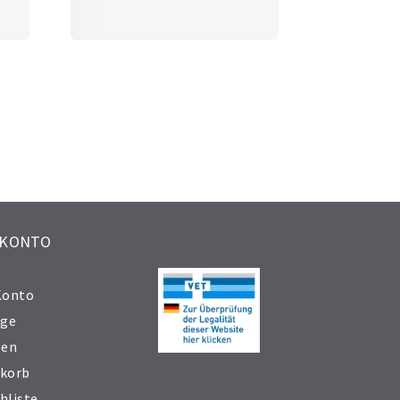
 KONTO
Konto
äge
sen
korb
hliste