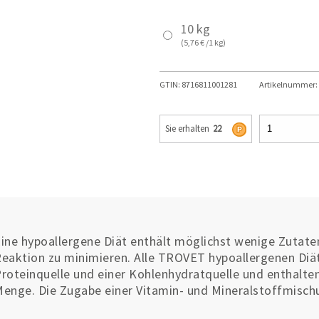
10 kg
(5,76 € /1 kg)
GTIN:
8716811001281
Artikelnummer:
Sie erhalten
22
ine hypoallergene Diät enthält möglichst wenige Zutaten
eaktion zu minimieren. Alle TROVET hypoallergenen Diäte
roteinquelle und einer Kohlenhydratquelle und enthalten
enge. Die Zugabe einer Vitamin- und Mineralstoffmischun