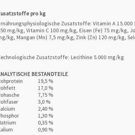
usatzstoffe pro kg
rnährungsphysiologische Zusatstoffe: Vitamin A 15.000 I.
50 mg/kg, Vitamin C 100 mg/kg, Eisen (Fe) 75 mg/kg, Jod
g/kg, Mangan (Mn) 7,5 mg/kg, Zink (Zn) 120 mg/kg, Sel
echnologische Zusatzstoffe: Lecithine 5.000 mg/kg
ANALYTISCHE BESTANDTEILE
ohprotein
19,5 %
ohfett
17,0 %
Rohasche
7,75 %
ohfaser
3,0 %
alcium
2,40 %
Phosphor
1,30 %
atrium
0,35 %
alium
0,90 %