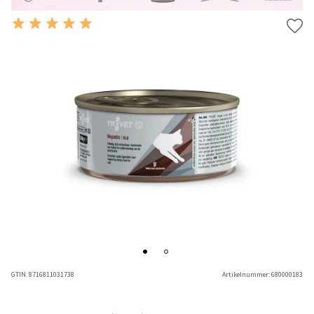
GTIN:
8716811031738
Artikelnummer:
680000183