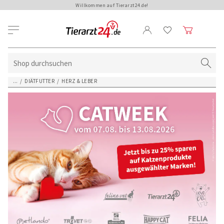
Willkommen auf Tierarzt24.de!
...
/
DIÄTFUTTER
/
HERZ & LEBER