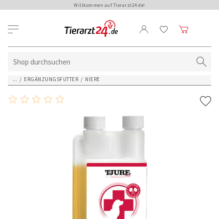
Willkommen auf Tierarzt24.de!
...
/
ERGÄNZUNGSFUTTER
/
NIERE