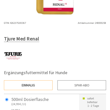
GTIN:
4262375193367
Artikelnummer:
240000258
Tjure Med Renal
Ergänzungsfuttermittel für Hunde
EINMALIG
SPAR-ABO
500ml Dosierflasche
sofort
lieferbar
(24,99 € /1 l)
1 - 2 Tage