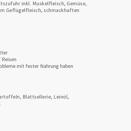
tszufuhr inkl. Muskelfleisch, Gemüse,
em Geflügelfleisch, schmackhaften
tter
f Reisen
robleme mit fester Nahrung haben
toffeln, Blattsellerie, Leinöl,
.