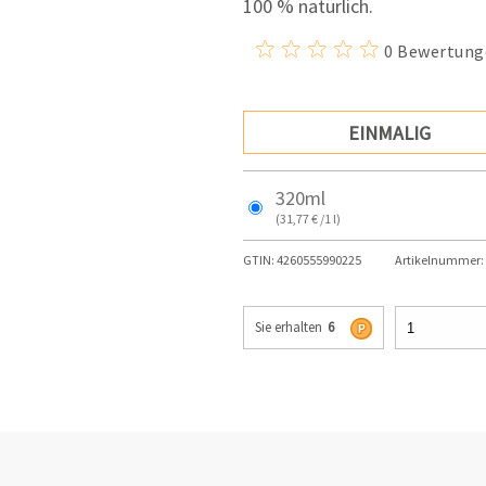
100 % natürlich.
0 Bewertung
EINMALIG
320ml
(31,77 € /1 l)
GTIN:
4260555990225
Artikelnummer:
Sie erhalten
6