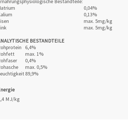
rnährungsphysiologische Bestandteile:
atrium
0,04%
alium
0,13%
isen
max. 5mg/kg
Zink
max. 5mg/kg
ANALYTISCHE BESTANDTEILE
ohprotein
6,4%
Rohfett
max. 1%
ohfaser
0,4%
Rohasche
max. 0,5%
euchtigkeit
89,9%
nergie
,4 MJ/kg