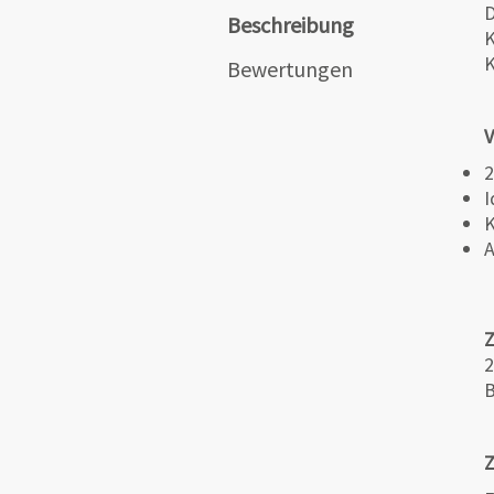
D
Beschreibung
K
K
Bewertungen
V
2
I
K
A
2
B
Z