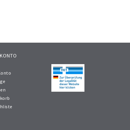
 KONTO
Konto
äge
sen
korb
hliste