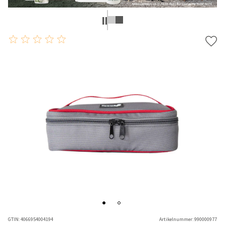
GTIN:
4066954004194
Artikelnummer:
990000977