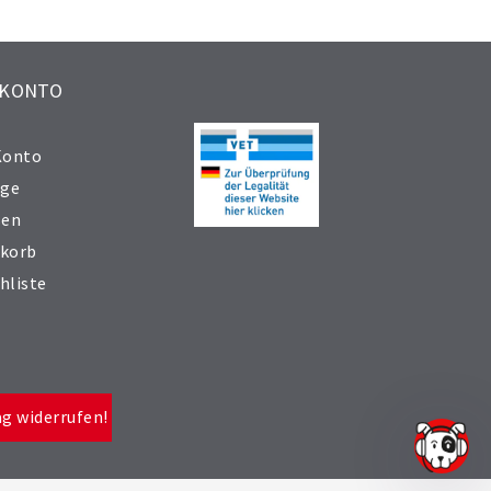
 KONTO
Konto
äge
sen
korb
hliste
ag widerrufen!