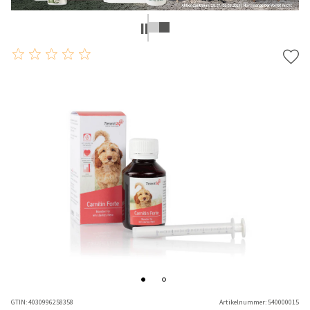
GTIN:
4030996258358
Artikelnummer:
540000015