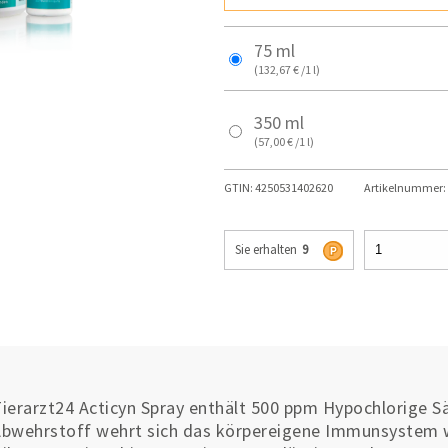
75 ml
(132,67 € /1 l)
350 ml
(57,00 € /1 l)
GTIN:
4250531402620
Artikelnummer:
Sie erhalten
9
ierarzt24 Acticyn Spray enthält 500 ppm Hypochlorige S
bwehrstoff wehrt sich das körpereigene Immunsystem w