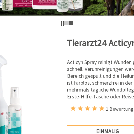
Tierarzt24 Acticy
Acticyn Spray reinigt Wunden p
schnell. Verunreinigungen we
Bereich gespült und die Heilu
ist farblos, schmerzfrei in d
mehrmals tägliche Wundpflege
Erste-Hilfe-Tasche oder Reis
1 Bewertung
EINMALIG