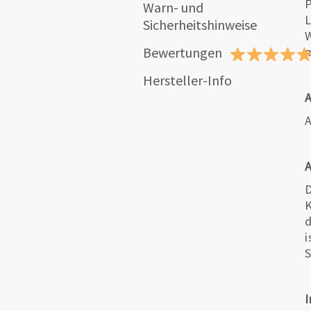
P
Warn- und
L
Sicherheitshinweise
W
Bewertungen
m
Hersteller-Info
A
D
K
d
i
S
I