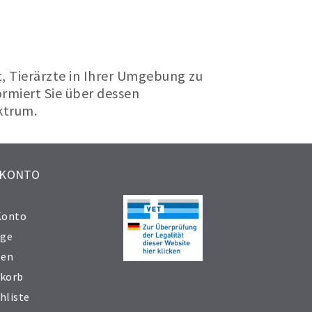
?
t, Tierärzte in Ihrer Umgebung zu
formiert Sie über dessen
ktrum.
 KONTO
Konto
äge
sen
korb
hliste