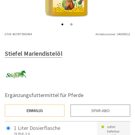
GTIN:
4037877093404
Artikelnummer:
146000612
Stiefel Mariendistelöl
Ergänzungsfuttermittel für Pferde
EINMALIG
SPAR-ABO
1 Liter Dosierflasche
sofort
lieferbar
(9,95 € /1 l)