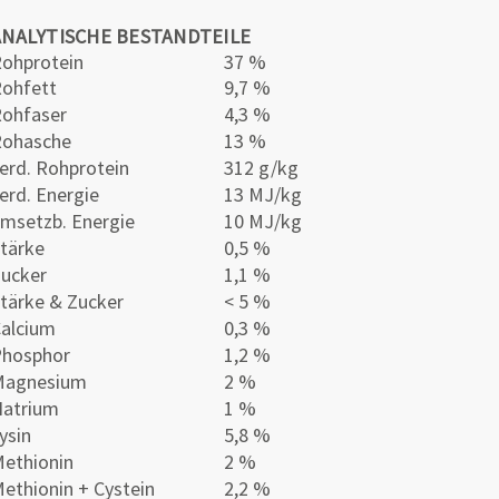
ANALYTISCHE BESTANDTEILE
ohprotein
37 %
ohfett
9,7 %
ohfaser
4,3 %
Rohasche
13 %
erd. Rohprotein
312 g/kg
erd. Energie
13 MJ/kg
msetzb. Energie
10 MJ/kg
tärke
0,5 %
ucker
1,1 %
tärke & Zucker
< 5 %
alcium
0,3 %
Phosphor
1,2 %
Magnesium
2 %
atrium
1 %
ysin
5,8 %
ethionin
2 %
ethionin + Cystein
2,2 %