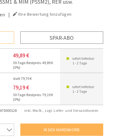
PSSM1 & MIM (PSSM2), RER usw.
en
|
Ihre Bewertung hinzufügen
SPAR-ABO
49,89 €
sofort lieferbar
30-Tage-Bestpreis: 49,89 €
1 - 2 Tage
(0%)
statt 79,70 €
79,19 €
sofort lieferbar
1 - 2 Tage
30-Tage-Bestpreis: 79,19 €
(0%)
670000128
inkl. MwSt., zzgl. Liefer- und Versandkosten