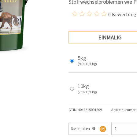
Stoffwechselproblemen wie 
0 Bewertung
EINMALIG
5kg
(9,98 € /1 kg)
10kg
(7,92 € /1 kg)
GTIN:
4042215091509
Artikelnummer:
Sie erhalten
49