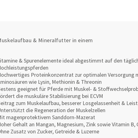
uskelaufbau & Mineralfutter in einem
itamine & Spurenelemente ideal abgestimmt auf den täglic
ochleistungspferden
ochwertiges Proteinkonzentrat zur optimalen Versorgung m
minosäuren wie Lysin, Methionin & Threonin
estens geeignet für Pferde mit Muskel- & Stoffwechselpr
ördert die muskuläre Stabilisierung bei ECVM
eitrag zum Muskelaufbau, besserer Losgelassenheit & Leis
nterstützt die Regeneration der Muskelzellen
it magenprotektivem Sanddorn-Mazerat
oher Gehalt an Mangan, Magnesium, Zink sowie Vitamin B, 
hne Zusatz von Zucker, Getreide & Luzerne