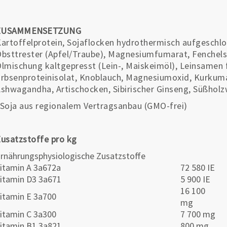
ZUSAMMENSETZUNG
artoffelprotein, Sojaflocken hydrothermisch aufgeschl
bsttrester (Apfel/Traube), Magnesiumfumarat, Fenchel
lmischung kaltgepresst (Lein-, Maiskeimöl), Leinsamen 
rbsenproteinisolat, Knoblauch, Magnesiumoxid, Kurkuma
shwagandha, Artischocken, Sibirischer Ginseng, Süßholzw
Soja aus regionalem Vertragsanbau (GMO-frei)
usatzstoffe pro kg
rnährungsphysiologische Zusatzstoffe
itamin A 3a672a
72 580 IE
itamin D3 3a671
5 900 IE
16 100
itamin E 3a700
mg
itamin C 3a300
7 700 mg
itamin B1 3a821
800 mg