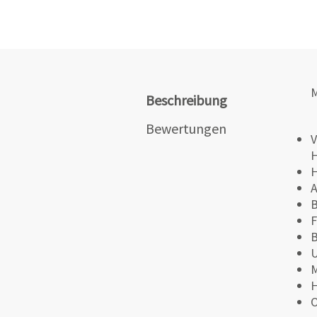
M
Beschreibung
Bewertungen
V
H
H
A
B
F
B
U
M
H
O