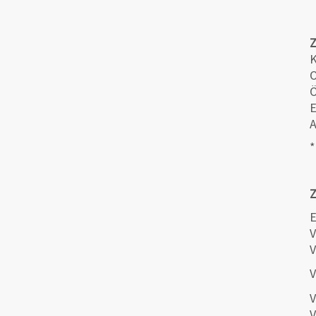
K
O
Ö
E
A
*
Z
E
V
V
V
V
V