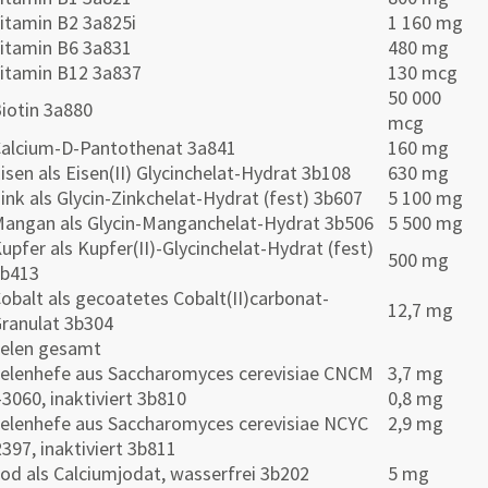
itamin B2 3a825i
1 160 mg
itamin B6 3a831
480 mg
itamin B12 3a837
130 mcg
50 000
iotin 3a880
mcg
alcium-D-Pantothenat 3a841
160 mg
isen als Eisen(II) Glycinchelat-Hydrat 3b108
630 mg
ink als Glycin-Zinkchelat-Hydrat (fest) 3b607
5 100 mg
angan als Glycin-Manganchelat-Hydrat 3b506
5 500 mg
upfer als Kupfer(II)-Glycinchelat-Hydrat (fest)
500 mg
3b413
obalt als gecoatetes Cobalt(II)carbonat-
12,7 mg
ranulat 3b304
elen gesamt
elenhefe aus Saccharomyces cerevisiae CNCM
3,7 mg
-3060, inaktiviert 3b810
0,8 mg
elenhefe aus Saccharomyces cerevisiae NCYC
2,9 mg
397, inaktiviert 3b811
od als Calciumjodat, wasserfrei 3b202
5 mg