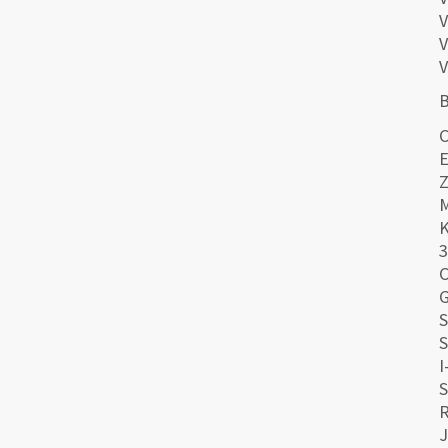
V
V
V
B
C
E
Z
M
K
C
G
S
S
I
S
R
J