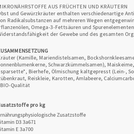
MIKRONÄHRSTOFFE AUS FRÜCHTEN UND KRÄUTERN
bst und Gewürzkräuter enthalten verschiedenartige Anti
on Radikalsubstanzen auf mehreren Wegen entgegenwirk
flanzenölen, Omega-3-Fettsäuren und Spurenelementen t
iderstandsfähigkeit der Gewebe und des gesamten Org
ZUSAMMENSETZUNG
räuter (Kamille, Mariendistelsamen, Bockshornkleesam
onnenblumenkerne, Schwarzkümmelsamen), Maiskeime, Ob
sparsette*, Bierhefe, Ölmischung kaltgepresst (Lein-, 
übenkraut, Reiskleie, Karotten, Amlabeere, Calciumcarb
BIO-Qualität
usatzstoffe pro kg
rnährungsphysiologische Zusatzstoffe
itamin D3 3a671
itamin E 3a700