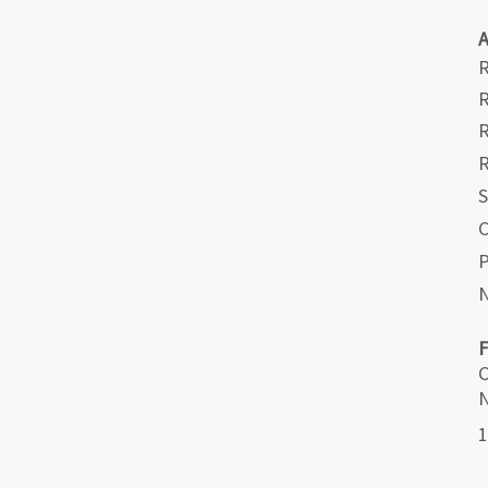
R
R
R
S
C
N
C
N
1