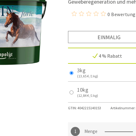
Geweberegeneration und mehr 
0 Bewertung
EINMALIG
4 % Rabatt
3kg
(13,65 € /1 kg)
10kg
(12,84 € /1 kg)
GTIN:
4042215140153
Artikelnummer:
Menge