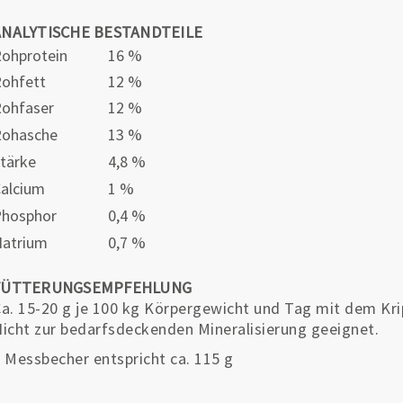
ANALYTISCHE BESTANDTEILE
ohprotein
16 %
ohfett
12 %
ohfaser
12 %
Rohasche
13 %
tärke
4,8 %
alcium
1 %
Phosphor
0,4 %
atrium
0,7 %
FÜTTERUNGSEMPFEHLUNG
a. 15-20 g je 100 kg Körpergewicht und Tag mit dem Kri
icht zur bedarfsdeckenden Mineralisierung geeignet.
 Messbecher entspricht ca. 115 g