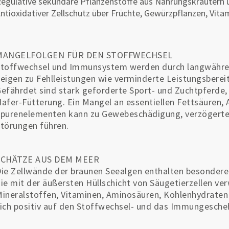
egulative sekundäre Pflanzenstoffe aus Nahrungskräutern
ntioxidativer Zellschutz über Früchte, Gewürzpflanzen, Vi
MANGELFOLGEN FÜR DEN STOFFWECHSEL
toffwechsel und Immunsystem werden durch langwähren
eigen zu Fehlleistungen wie verminderte Leistungsberei
efährdet sind stark geforderte Sport- und Zuchtpferde,
afer-Fütterung. Ein Mangel an essentiellen Fettsäuren, 
purenelementen kann zu Gewebeschädigung, verzögerte
törungen führen.
SCHÄTZE AUS DEM MEER
ie Zellwände der braunen Seealgen enthalten besondere
ie mit der äußersten Hüllschicht von Säugetierzellen ver
ineralstoffen, Vitaminen, Aminosäuren, Kohlenhydraten
ich positiv auf den Stoffwechsel- und das Immungesche