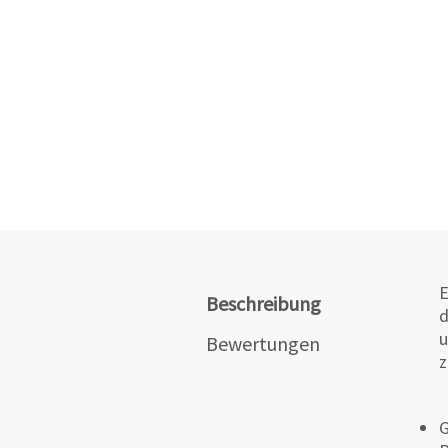
E
Beschreibung
d
u
Bewertungen
z
G