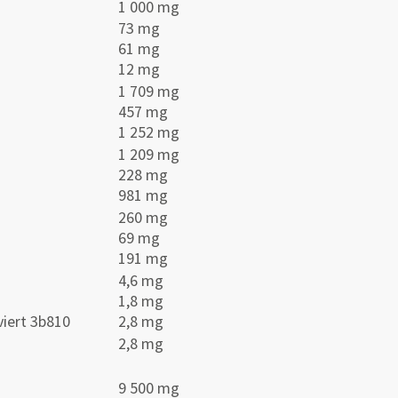
1 000 mg
73 mg
61 mg
12 mg
1 709 mg
457 mg
1 252 mg
1 209 mg
228 mg
981 mg
260 mg
69 mg
191 mg
4,6 mg
1,8 mg
viert 3b810
2,8 mg
2,8 mg
9 500 mg