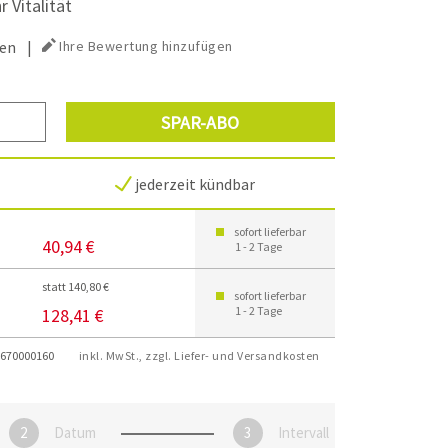
Vitalität
en
|
Ihre Bewertung hinzufügen
SPAR-ABO
jederzeit kündbar
sofort lieferbar
40,94 €
1 - 2 Tage
statt 140,80 €
sofort lieferbar
1 - 2 Tage
128,41 €
670000160
inkl. MwSt., zzgl. Liefer- und Versandkosten
Datum
Intervall