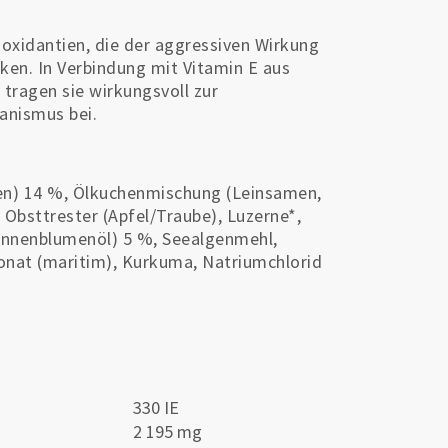
oxidantien, die der aggressiven Wirkung
en. In Verbindung mit Vitamin E aus
ragen sie wirkungsvoll zur
anismus bei.
en) 14 %, Ölkuchenmischung (Leinsamen,
sttrester (Apfel/Traube), Luzerne*,
Sonnenblumenöl) 5 %, Seealgenmehl,
onat (maritim), Kurkuma, Natriumchlorid
330 IE
2 195 mg