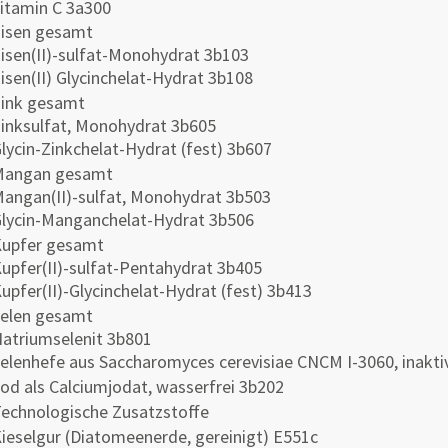
itamin C 3a300
isen gesamt
isen(II)-sulfat-Monohydrat 3b103
isen(II) Glycinchelat-Hydrat 3b108
ink gesamt
inksulfat, Monohydrat 3b605
lycin-Zinkchelat-Hydrat (fest) 3b607
Mangan gesamt
angan(II)-sulfat, Monohydrat 3b503
lycin-Manganchelat-Hydrat 3b506
upfer gesamt
upfer(II)-sulfat-Pentahydrat 3b405
upfer(II)-Glycinchelat-Hydrat (fest) 3b413
elen gesamt
atriumselenit 3b801
elenhefe aus Saccharomyces cerevisiae CNCM I-3060, inakti
od als Calciumjodat, wasserfrei 3b202
echnologische Zusatzstoffe
ieselgur (Diatomeenerde, gereinigt) E551c