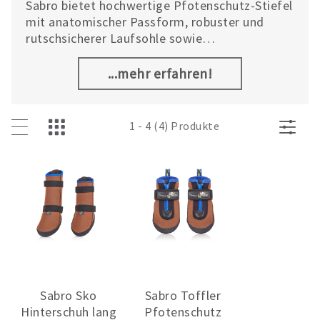
Sabro bietet hochwertige Pfotenschutz-Stiefel
mit anatomischer Passform, robuster und
rutschsicherer Laufsohle sowie
atmungsaktivem Material für kleine und große
Hunde. Von Verletzungen an der Pfote über
...mehr erfahren!
Streusalz im Winter bis hin zu heißem Asphalt
im Sommer – manchmal ist es sinnvoll, die
Pfoten Ihres Vierbeiners zu schützen.
1 - 4 (4) Produkte
Sabro Sko
Sabro Toffler
Hinterschuh lang
Pfotenschutz