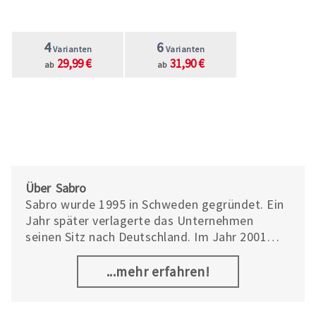
4
6
Varianten
Varianten
29,99 €
31,90 €
ab
ab
Über Sabro
Sabro wurde 1995 in Schweden gegründet. Ein
Jahr später verlagerte das Unternehmen
seinen Sitz nach Deutschland. Im Jahr 2001
entstand zusätzlich eine eigene Sattlerei und
kurz darauf neue Kollektionen von Hunde- und
...mehr erfahren!
Pferdezubehör.