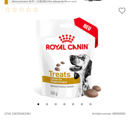
GTIN:
3182551063363
Artikelnummer:
380000085