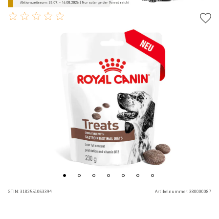
GTIN:
3182551063394
Artikelnummer:
380000087