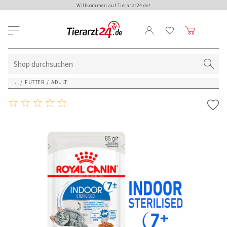
Willkommen auf Tierarzt24.de!
...
/
FUTTER
/
ADULT