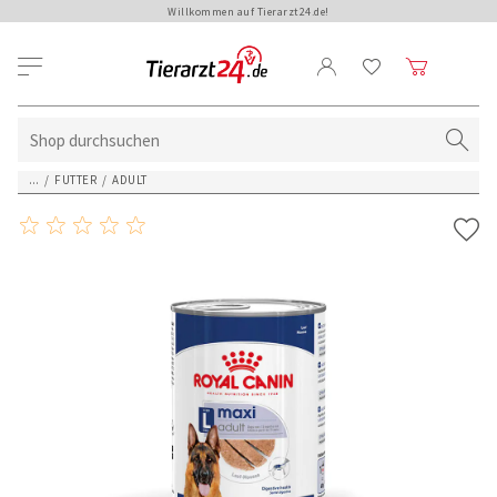
Willkommen auf Tierarzt24.de!
...
/
FUTTER
/
ADULT