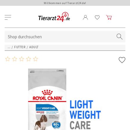
Willkommen auf Tierarzt24.de!
...
/
FUTTER
/
ADULT