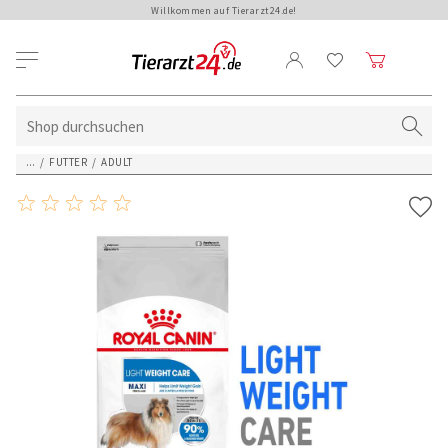
Willkommen auf Tierarzt24.de!
...
/
FUTTER
/
ADULT