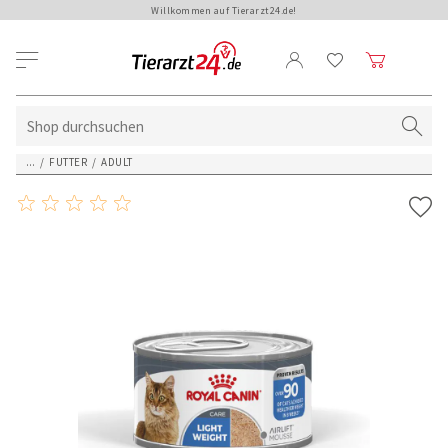
Willkommen auf Tierarzt24.de!
...
/
FUTTER
/
ADULT