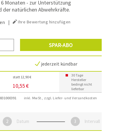
6 Monaten - zur Unterstützung
 der natürlichen Abwehrkräfte.
en
|
Ihre Bewertung hinzufügen
SPAR-ABO
jederzeit kündbar
30 Tage
statt 12,90 €
Hersteller
bedingt nicht
10,55 €
lieferbar
831000391
inkl. MwSt., zzgl. Liefer- und Versandkosten
Datum
Intervall