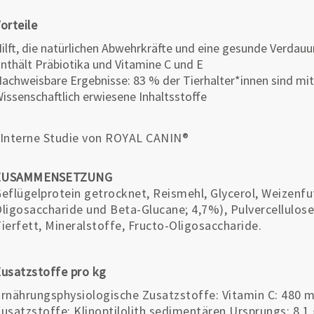
orteile
ilft, die natürlichen Abwehrkräfte und eine gesunde Verdau
nthält Präbiotika und Vitamine C und E
achweisbare Ergebnisse: 83 % der Tierhalter*innen sind mi
issenschaftlich erwiesene Inhaltsstoffe
Interne Studie von ROYAL CANIN®
ZUSAMMENSETZUNG
eflügelprotein getrocknet, Reismehl, Glycerol, Weizenf
ligosaccharide und Beta-Glucane; 4,7%), Pulvercellulose
ierfett, Mineralstoffe, Fructo-Oligosaccharide.
usatzstoffe pro kg
rnährungsphysiologische Zusatzstoffe: Vitamin C: 480 m
usatzstoffe: Klinoptilolith sedimentären Ursprungs: 8,1