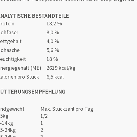
ANALYTISCHE BESTANDTEILE
rotein
18,2 %
ohfaser
8,0 %
ettgehalt
4,0 %
Rohasche
5,6 %
euchtigkeit
18 %
nergiegehalt (ME)
2619 kcal/kg
alorien pro Stück
6,5 kcal
FÜTTERUNGSEMPFEHLUNG
ndgewicht
Max. Stückzahl pro Tag
<5kg
1/2
-14kg
1
5-24kg
2
5-34kg
3