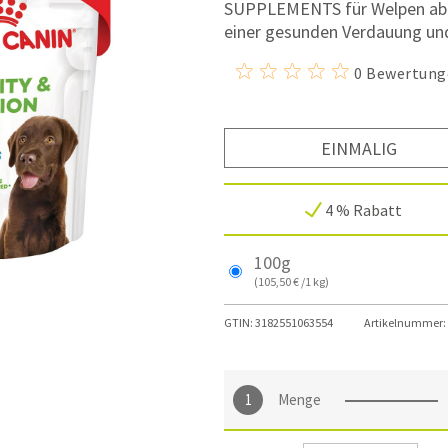
SUPPLEMENTS für Welpen ab 
einer gesunden Verdauung und
0 Bewertung
EINMALIG
4 % Rabatt
100g
(105,50 € /1 kg)
GTIN:
3182551063554
Artikelnummer:
Menge