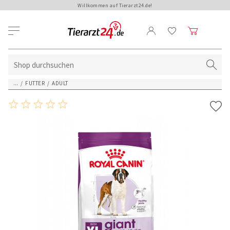
Willkommen auf Tierarzt24.de!
...
/
FUTTER
/
ADULT