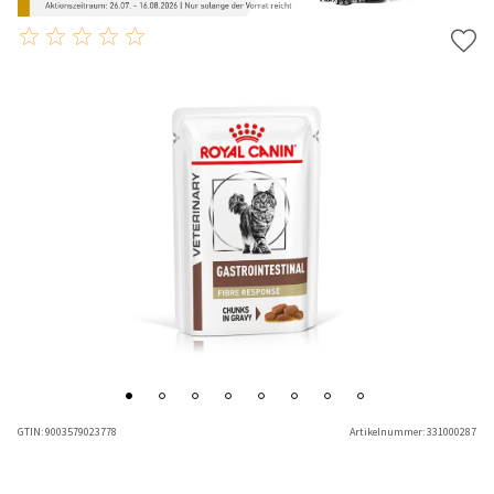
GTIN:
9003579023778
Artikelnummer:
331000287