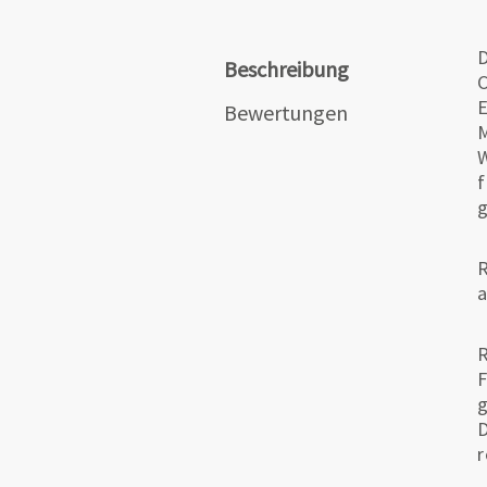
D
Beschreibung
C
E
Bewertungen
M
W
f
g
R
a
R
F
g
D
r