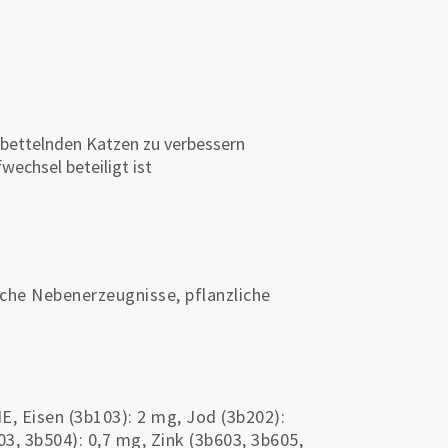
 bettelnden Katzen zu verbessern
wechsel beteiligt ist
iche Nebenerzeugnisse, pflanzliche
E, Eisen (3b103): 2 mg, Jod (3b202):
3, 3b504): 0,7 mg, Zink (3b603, 3b605,