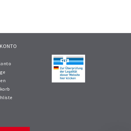
 KONTO
Konto
äge
sen
korb
hliste