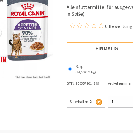
Alleinfuttermittel für ausge
in Soße).
0 Bewertung
EINMALIG
85g
(24,59 € /1 kg)
GTIN:
9003579014899
Artikelnummer:
Sie erhalten
2