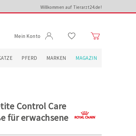
Willkommen auf Tierarzt24.de!
Mein Konto
KATZE
PFERD
MARKEN
MAGAZIN
tite Control Care
ße für erwachsene