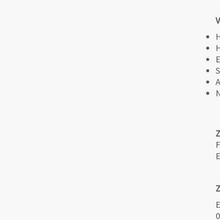
V
H
H
E
S
A
N
F
E
Z
E
0