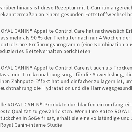
arüber hinaus ist diese Rezeptur mit L-Carnitin angereic
ekanntermaßen an einem gesunden Fettstoffwechsel bete
OYAL CANIN® Appetite Control Care hat nachweislich Erfo
ass mehr als 90 % der Tierhalter nach nur 4 Wochen der
ontrol Care-Ernährungsprogramm (eine Kombination aus
eduziertes Bettelverhalten berichteten.
OYAL CANIN® Appetite Control Care ist auch als Trocken
ass- und Trockennahrung sorgt für die Abwechslung, di
inen Zahnputz-Effekt hat und einfacher zu lagern ist, u
euchtnahrung die Hydratation und die Harnwegsgesundh
lle ROYAL CANIN®-Produkte durchlaufen ein umfangreich
este Qualität zu gewährleisten. Wenn Ihre Katze ROYAL 
tückchen in Soße frisst, erhält sie eine vollständige u
Royal Canin-interne Studie