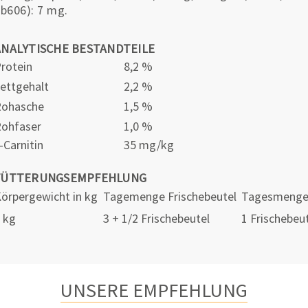
b606): 7 mg.
ANALYTISCHE BESTANDTEILE
rotein
8,2 %
ettgehalt
2,2 %
Rohasche
1,5 %
ohfaser
1,0 %
-Carnitin
35 mg/kg
FÜTTERUNGSEMPFEHLUNG
örpergewicht in kg
Tagemenge Frischebeutel
Tagesmenge 
 kg
3 + 1/2 Frischebeutel
1 Frischebeu
UNSERE EMPFEHLUNG