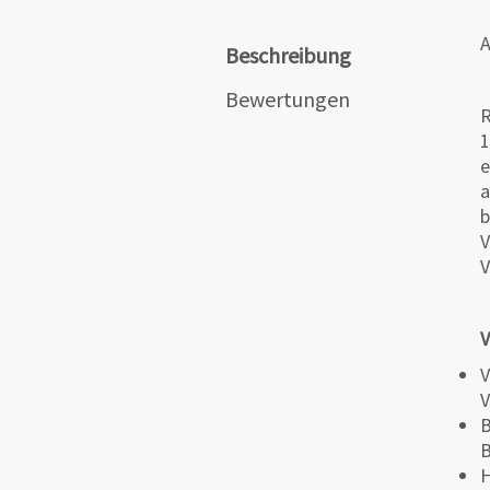
A
Beschreibung
Bewertungen
R
1
e
a
b
V
V
V
V
V
B
B
H