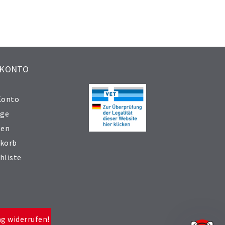
 KONTO
Konto
äge
sen
korb
hliste
ag widerrufen!