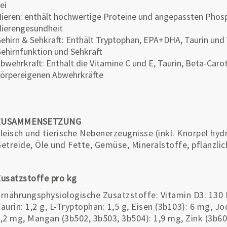
ei
ieren: enthält hochwertige Proteine und angepassten Phos
ierengesundheit
ehirn & Sehkraft: Enthält Tryptophan, EPA+DHA, Taurin und
ehirnfunktion und Sehkraft
bwehrkraft: Enthält die Vitamine C und E, Taurin, Beta-Car
örpereigenen Abwehrkräfte
ZUSAMMENSETZUNG
leisch und tierische Nebenerzeugnisse (inkl. Knorpel hydr
etreide, Öle und Fette, Gemüse, Mineralstoffe, pflanzl
usatzstoffe pro kg
rnährungsphysiologische Zusatzstoffe: Vitamin D3: 130 I
aurin: 1,2 g, L-Tryptophan: 1,5 g, Eisen (3b103): 6 mg, J
,2 mg, Mangan (3b502, 3b503, 3b504): 1,9 mg, Zink (3b60