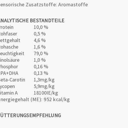
ensorische Zusatzstoffe: Aromastoffe
ANALYTISCHE BESTANDTEILE
rotein
10,0 %
ohfaser
0,5 %
ettgehalt
4,6 %
Rohasche
1,6 %
euchtigkeit
79,0 %
inolsäure
1,0 %
Phosphor
0,16 %
EPA+DHA
0,13 %
eta-Carotin
1,3mg/kg
ycopen
5,9mg/kg
itamin A
18100IE/kg
nergiegehalt (ME): 952 kcal/kg
FÜTTERUNGSEMPFEHLUNG