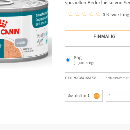
speziellen Bedürfnisse von Se
0 Bewertung
EINMALIG
85g
(19,88 € /1 kg)
GTIN:
9003579051733
Artikelnummer:
Sie erhalten
1