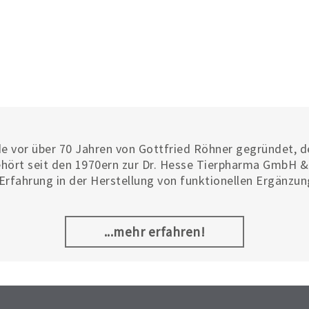
e vor über 70 Jahren von Gottfried Röhner gegründet,
ehört seit den 1970ern zur Dr. Hesse Tierpharma GmbH & 
rfahrung in der Herstellung von funktionellen Ergänzun
en. Im Laufe der Zeit hat sich auch die internationale 
Röhnfried im Brieftaubensport, aber auch in der Rassezu
ionen über Röhnfried finden Sie unter
https://roehnfried.de.
...mehr erfahren!