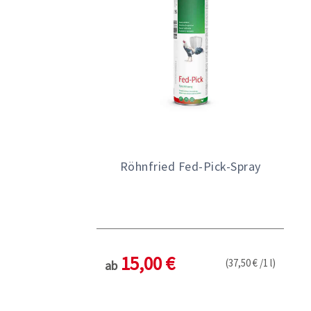
Röhnfried Fed-Pick-Spray
15,00 €
(37,50 € /1 l)
ab