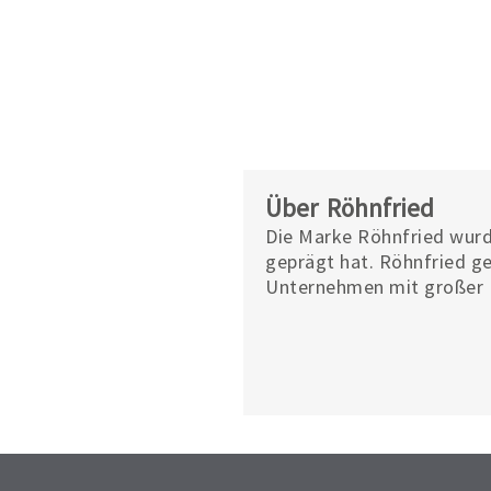
Über Röhnfried
Die Marke Röhnfried wurd
geprägt hat. Röhnfried g
Unternehmen mit großer E
pharmazeutischen Produkt
weiter etabliert, sodass 
genießt. Weitere Informat