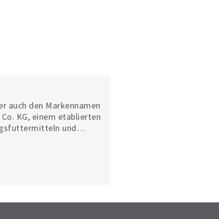
 der auch den Markennamen
Co. KG, einem etablierten
gsfuttermitteln und
Präsenz der Marke immer
cht weltweite Bekanntheit