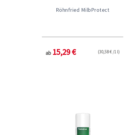
Röhnfried MilbProtect
15,29 €
(30,58 € /1 l)
ab