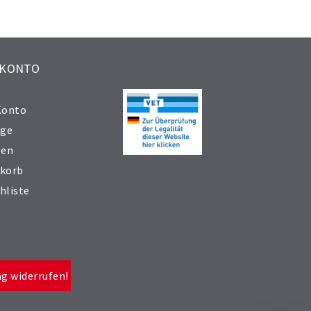
 KONTO
Konto
äge
sen
korb
hliste
ag widerrufen!