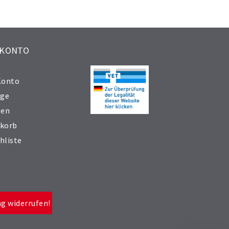
 KONTO
Konto
äge
sen
korb
hliste
ag widerrufen!