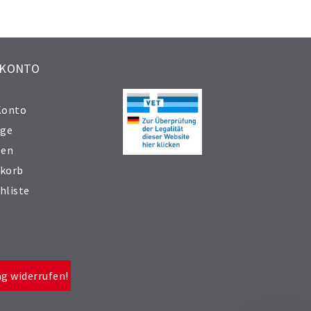
 KONTO
Konto
äge
sen
korb
hliste
ag widerrufen!