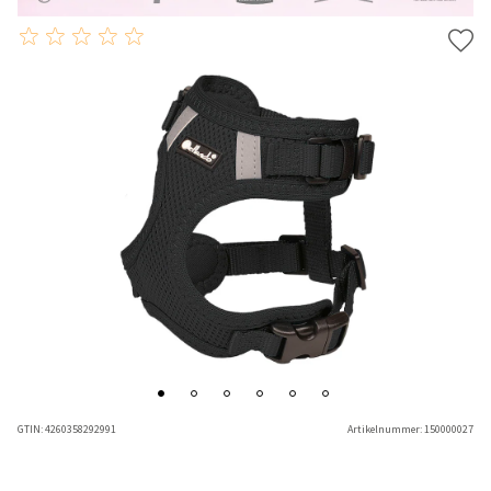
GTIN:
4260358292991
Artikelnummer:
150000027