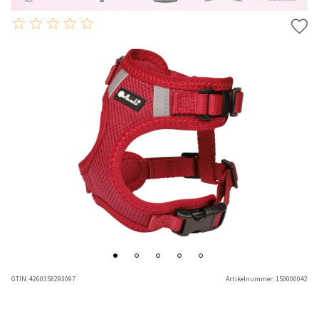
GTIN:
4260358293097
Artikelnummer:
150000042